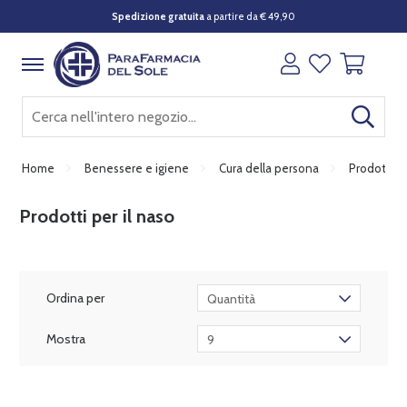
Spedizione gratuita
a partire da € 49,90
Home
Benessere e igiene
Cura della persona
Prodotti pe
Prodotti per il naso
Ordina per
Quantità
Mostra
9