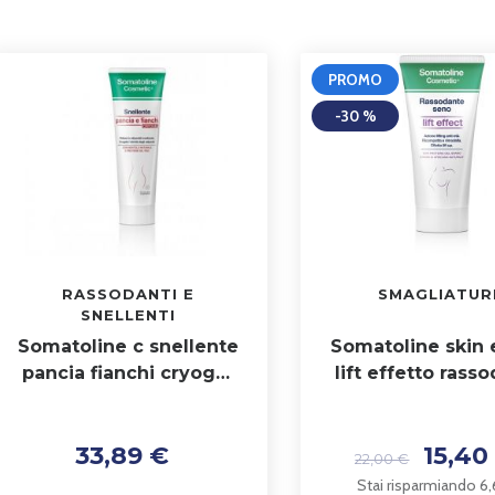
PROMO
-30 %
RASSODANTI E
SMAGLIATUR
SNELLENTI
Somatoline c snellente
Somatoline skin 
pancia fianchi cryogel
lift effetto rass
250 ml
seno 75 ml
33,89 €
15,40
22,00 €
Stai risparmiando 6