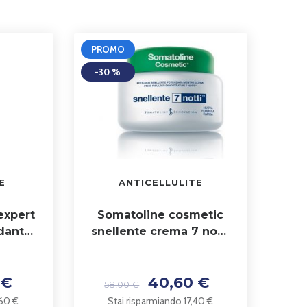
PROMO
-30 %
E
ANTICELLULITE
expert
Somatoline cosmetic
odante
snellente crema 7 notti
400 ml
 €
40,60 €
58,00 €
,60 €
Stai risparmiando 17,40 €