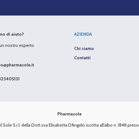
no di aiuto?
AZIENDA
 un nostro esperto
Chi siamo
Contatti
fo@pharmasole.it
23405131
Pharmasole
Sole S.r.l. della Dott.ssa Elisabetta D'Angelo iscritta all'albo n. 1848 presso