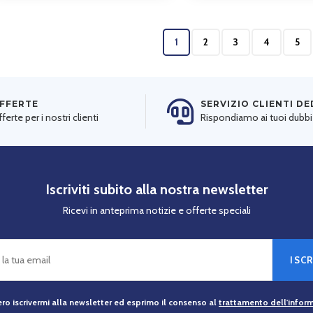
1
2
3
4
5
FFERTE
SERVIZIO CLIENTI D
ferte per i nostri clienti
Rispondiamo ai tuoi dubbi
Iscriviti subito alla nostra newsletter
Ricevi in anteprima notizie e offerte speciali
ISCR
ro iscrivermi alla newsletter ed esprimo il consenso al
trattamento dell'infor