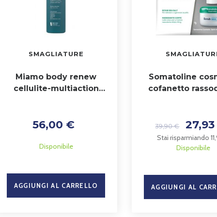
SMAGLIATURE
SMAGLIATUR
Miamo body renew
Somatoline cos
cellulite-multiaction
cofanetto rasso
emulgel 200 ml
corpo 200 ml + 
350 g
56,00 €
27,93
39,90 €
Stai risparmiando 11
Disponibile
Disponibile
AGGIUNGI AL CARRELLO
AGGIUNGI AL CAR