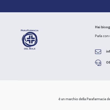
Hai bisog
Parla con
in
08
è un marchio della Parafarmacia del 