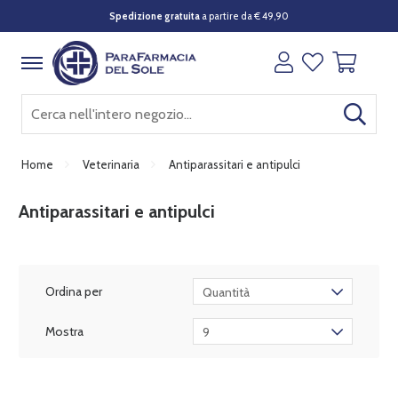
Spedizione gratuita
a partire da € 49,90
Home
Veterinaria
Antiparassitari e antipulci
Antiparassitari e antipulci
Ordina per
Quantità
Mostra
9