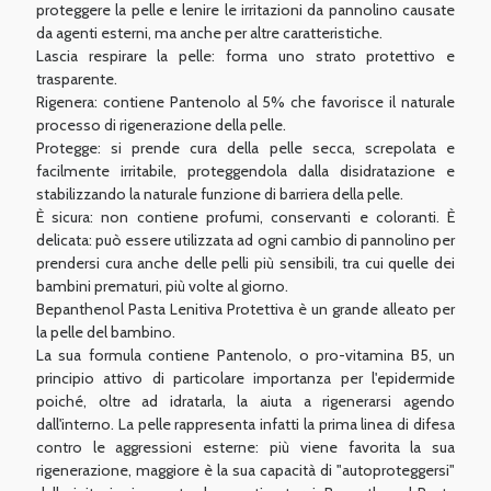
proteggere la pelle e lenire le irritazioni da pannolino causate
da agenti esterni, ma anche per altre caratteristiche.
Lascia respirare la pelle: forma uno strato protettivo e
trasparente.
Rigenera: contiene Pantenolo al 5% che favorisce il naturale
processo di rigenerazione della pelle.
Protegge: si prende cura della pelle secca, screpolata e
facilmente irritabile, proteggendola dalla disidratazione e
stabilizzando la naturale funzione di barriera della pelle.
È sicura: non contiene profumi, conservanti e coloranti. È
delicata: può essere utilizzata ad ogni cambio di pannolino per
prendersi cura anche delle pelli più sensibili, tra cui quelle dei
bambini prematuri, più volte al giorno.
Bepanthenol Pasta Lenitiva Protettiva è un grande alleato per
la pelle del bambino.
La sua formula contiene Pantenolo, o pro-vitamina B5, un
principio attivo di particolare importanza per l'epidermide
poiché, oltre ad idratarla, la aiuta a rigenerarsi agendo
dall'interno. La pelle rappresenta infatti la prima linea di difesa
contro le aggressioni esterne: più viene favorita la sua
rigenerazione, maggiore è la sua capacità di "autoproteggersi"