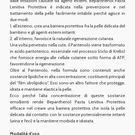
dalle irritazioni causate da agenti esterni. Bepanthenol Pasta
Lenitiva Protettiva è indicata nella prevenzione e nel
trattamento della pelle facilmente irritabile perché agisce in
due modi:
1. all’esterno, crea una barriera protettiva fra la pelle delicata del
bambino e gli agenti esterni irritanti;
2. all’interno, favorisce la naturale rigenerazione cutanea.
Una volta penetrato nella cute, il Pantenolo viene trasformato
in acido pantotenico, essenziale nel processo (ciclo di Krebs)
che fornisce energia alle cellule cutanee sotto forma di ATP,
favorendone la rigenerazione.
Oltre al Pantenolo, nella formula sono contenuti anche
sostanze lipidiche in alta concentrazione, costituenti principali
del "film idrolipidico". Essi sono un altro fattore che protegge,
idrata e mantiene elastica la pelle.
Ecco perché l'alta concentrazione di queste sostanze
emollienti rende Bepanthenol Pasta Lenitiva Protettiva
efficace nel creare una barriera protettiva che isola la pelle
delicata dal contatto con le sostanze potenzialmente irritanti
(urina e feci) e la mantiene morbida e idratata.
Modalità d'uso