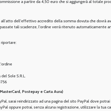
mmissione a partire da 4,50 euro che si aggiungerà al totale prodo
 all'atto dell'effettivo accredito della somma dovuta che dovrà avv
epassate tali scadenze, l'ordine verrà ritenuto automaticamente ann
riportare:
'ordine
el Sole S.R.L.
3756
, MasterCard, Postepay e Carta Aura)
l, sarai reindirizzato ad una pagina del sito PayPal dove potrai ins
yPal oppure potrai, senza alcuna registrazione, utilizzare la tua ca