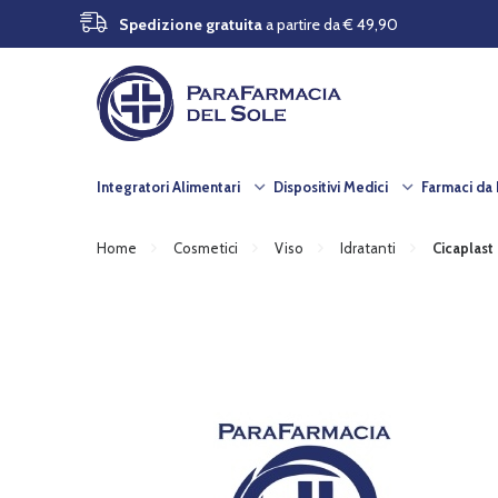
Spedizione gratuita
a partire da € 49,90
Integratori Alimentari
Dispositivi Medici
Farmaci da
Home
Cosmetici
Viso
Idratanti
Cicaplast