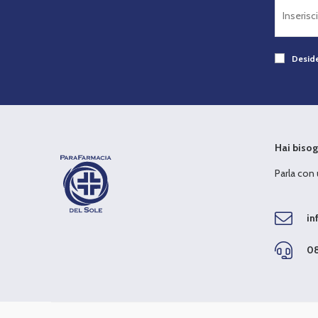
Deside
Hai bisog
Parla con
in
08