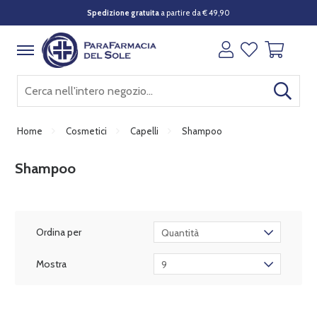
Spedizione gratuita
a partire da € 49,90
Home
Cosmetici
Capelli
Shampoo
Shampoo
Ordina per
Quantità
Mostra
9