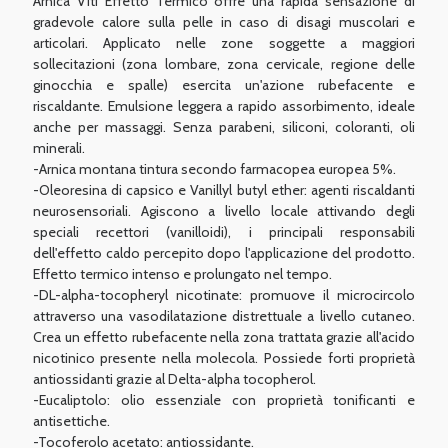
Arnica Viti Effetto Termico offre una rapida sensazione di
gradevole calore sulla pelle in caso di disagi muscolari e
articolari. Applicato nelle zone soggette a maggiori
sollecitazioni (zona lombare, zona cervicale, regione delle
ginocchia e spalle) esercita un'azione rubefacente e
riscaldante. Emulsione leggera a rapido assorbimento, ideale
anche per massaggi. Senza parabeni, siliconi, coloranti, oli
minerali.
-Arnica montana tintura secondo farmacopea europea 5%.
-Oleoresina di capsico e Vanillyl butyl ether: agenti riscaldanti
neurosensoriali. Agiscono a livello locale attivando degli
speciali recettori (vanilloidi), i principali responsabili
dell'effetto caldo percepito dopo l'applicazione del prodotto.
Effetto termico intenso e prolungato nel tempo.
-DL-alpha-tocopheryl nicotinate: promuove il microcircolo
attraverso una vasodilatazione distrettuale a livello cutaneo.
Crea un effetto rubefacente nella zona trattata grazie all'acido
nicotinico presente nella molecola. Possiede forti proprietà
antiossidanti grazie al Delta-alpha tocopherol.
-Eucaliptolo: olio essenziale con proprietà tonificanti e
antisettiche.
-Tocoferolo acetato: antiossidante.