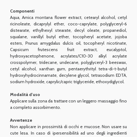
Componenti
Aqua, Arnica montana flower extract, cetearyl alcohol, cetyl
ricinoleate, dicaprylyl ether, coco-caprylate, polyglyceryl-6
distearate, ethylhexyl stearate, decyl oleate, propanediol,
squalane, vanillyl butyl ether, tocopheryl acetate, jojoba
esters, Prunus amygdalus dulcis oil, tocopheryl nicotinate,
Capsicum frutescens fruit extract, eucalyptol,
hydroxyacetophenone, acrylates/C10-30 alkyl acrylate
crosspolymer, tridecane, undecane, polyglyceryl-3 beeswax,
cetyl alcohol, xanthan gum, pentaerythrityl tetra-di-t-butyl
hydroxyhydrocinnamate, decylene glycol, tetrasodium EDTA,
sodium hydroxide, caprylic/capric triglyceride, ethoxydiglycol.
Modalità d'uso
Applicare sulla zona da trattare con un leggero massaggio fino
a completo assorbimento.
Avvertenze
Non applicare in prossimità di occhi e mucose. Non usare su
cute lesa. In caso di ipersensibilità ad uno degli ingredienti