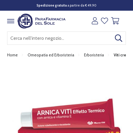
Spedizione gratuita
a partire da € 49,90
Home
Omeopatia ed Erboristeria
Erboristeria
Viti crema